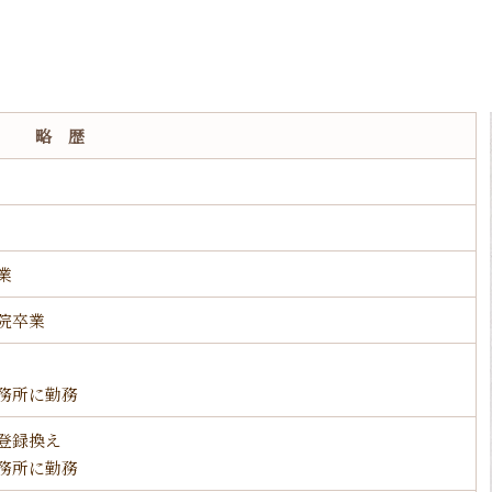
略 歴
業
院卒業
務所に勤務
登録換え
務所に勤務